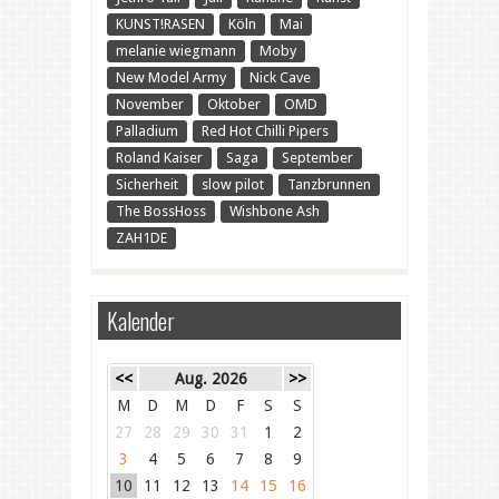
KUNST!RASEN
Köln
Mai
melanie wiegmann
Moby
New Model Army
Nick Cave
November
Oktober
OMD
Palladium
Red Hot Chilli Pipers
Roland Kaiser
Saga
September
Sicherheit
slow pilot
Tanzbrunnen
The BossHoss
Wishbone Ash
ZAH1DE
Kalender
<<
Aug. 2026
>>
M
D
M
D
F
S
S
27
28
29
30
31
1
2
3
4
5
6
7
8
9
10
11
12
13
14
15
16