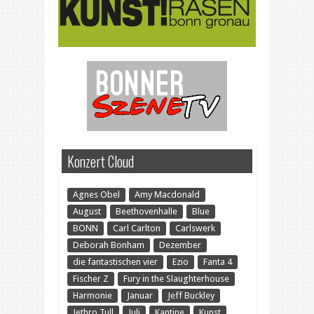
Konzert Cloud
Agnes Obel
Amy Macdonald
August
Beethovenhalle
Blue
BONN
Carl Carlton
Carlswerk
Deborah Bonham
Dezember
die fantastischen vier
Ezio
Fanta 4
Fischer Z
Fury in the Slaughterhouse
Harmonie
Januar
Jeff Buckley
Jethro Tull
Juli
Kantine
Kunst