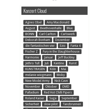
Konzert Cloud
Agnes Obel
Amy Macdonald
August
Beethovenhalle
Blue
BONN
Carl Carlton
Carlswerk
Deborah Bonham
Dezember
die fantastischen vier
Ezio
Fanta 4
Fischer Z
Fury in the Slaughterhouse
Harmonie
Januar
Jeff Buckley
Jethro Tull
Juli
Kantine
Kunst
KUNST!RASEN
Köln
Mai
melanie wiegmann
Moby
New Model Army
Nick Cave
November
Oktober
OMD
Palladium
Red Hot Chilli Pipers
Roland Kaiser
Saga
September
Sicherheit
slow pilot
Tanzbrunnen