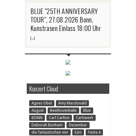
BLUE “25TH ANNIVERSARY
TOUR”, 27.08.2026 Bonn,
Kunstrasen Einlass 18:00 Uhr
[…]
Konzert Cloud
Agnes Obel
Amy Macdonald
August
Beethovenhalle
Blue
BONN
Carl Carlton
Carlswerk
Deborah Bonham
Dezember
die fantastischen vier
Ezio
Fanta 4