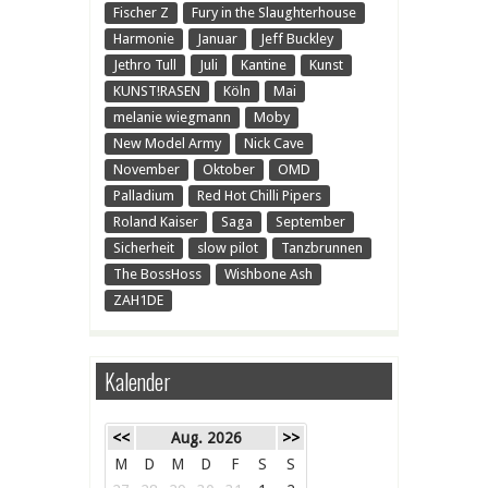
Fischer Z
Fury in the Slaughterhouse
Harmonie
Januar
Jeff Buckley
Jethro Tull
Juli
Kantine
Kunst
KUNST!RASEN
Köln
Mai
melanie wiegmann
Moby
New Model Army
Nick Cave
November
Oktober
OMD
Palladium
Red Hot Chilli Pipers
Roland Kaiser
Saga
September
Sicherheit
slow pilot
Tanzbrunnen
The BossHoss
Wishbone Ash
ZAH1DE
Kalender
<<
Aug. 2026
>>
M
D
M
D
F
S
S