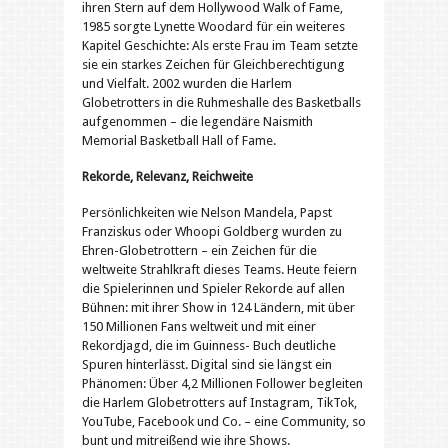
ihren Stern auf dem Hollywood Walk of Fame,
1985 sorgte Lynette Woodard für ein weiteres
Kapitel Geschichte: Als erste Frau im Team setzte
sie ein starkes Zeichen für Gleichberechtigung
und Vielfalt. 2002 wurden die Harlem
Globetrotters in die Ruhmeshalle des Basketballs
aufgenommen – die legendäre Naismith
Memorial Basketball Hall of Fame.
Rekorde, Relevanz, Reichweite
Persönlichkeiten wie Nelson Mandela, Papst
Franziskus oder Whoopi Goldberg wurden zu
Ehren-Globetrottern – ein Zeichen für die
weltweite Strahlkraft dieses Teams. Heute feiern
die Spielerinnen und Spieler Rekorde auf allen
Bühnen: mit ihrer Show in 124 Ländern, mit über
150 Millionen Fans weltweit und mit einer
Rekordjagd, die im Guinness- Buch deutliche
Spuren hinterlässt. Digital sind sie längst ein
Phänomen: Über 4,2 Millionen Follower begleiten
die Harlem Globetrotters auf Instagram, TikTok,
YouTube, Facebook und Co. – eine Community, so
bunt und mitreißend wie ihre Shows.