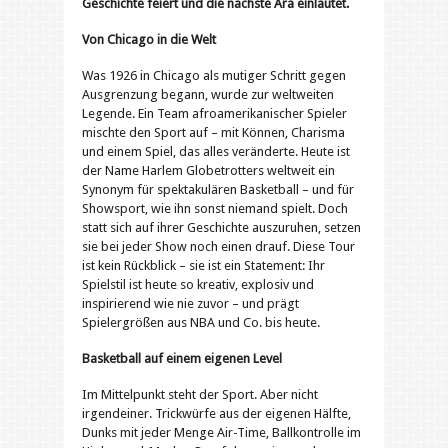
Geschichte feiert und die nächste Ära einläutet.
Von Chicago in die Welt
Was 1926 in Chicago als mutiger Schritt gegen
Ausgrenzung begann, wurde zur weltweiten
Legende. Ein Team afroamerikanischer Spieler
mischte den Sport auf – mit Können, Charisma
und einem Spiel, das alles veränderte. Heute ist
der Name Harlem Globetrotters weltweit ein
Synonym für spektakulären Basketball – und für
Showsport, wie ihn sonst niemand spielt. Doch
statt sich auf ihrer Geschichte auszuruhen, setzen
sie bei jeder Show noch einen drauf. Diese Tour
ist kein Rückblick – sie ist ein Statement: Ihr
Spielstil ist heute so kreativ, explosiv und
inspirierend wie nie zuvor – und prägt
Spielergrößen aus NBA und Co. bis heute.
Basketball auf einem eigenen Level
Im Mittelpunkt steht der Sport. Aber nicht
irgendeiner. Trickwürfe aus der eigenen Hälfte,
Dunks mit jeder Menge Air-Time, Ballkontrolle im