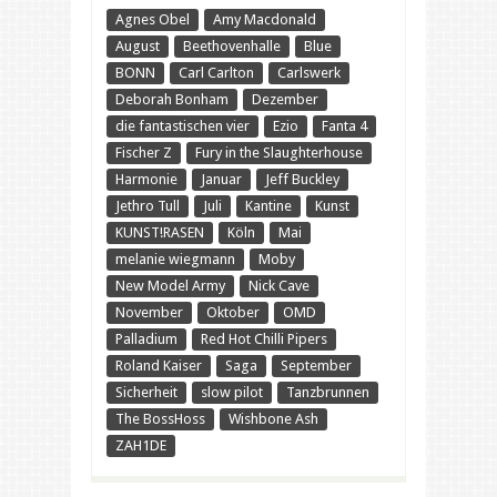
Agnes Obel
Amy Macdonald
August
Beethovenhalle
Blue
BONN
Carl Carlton
Carlswerk
Deborah Bonham
Dezember
die fantastischen vier
Ezio
Fanta 4
Fischer Z
Fury in the Slaughterhouse
Harmonie
Januar
Jeff Buckley
Jethro Tull
Juli
Kantine
Kunst
KUNST!RASEN
Köln
Mai
melanie wiegmann
Moby
New Model Army
Nick Cave
November
Oktober
OMD
Palladium
Red Hot Chilli Pipers
Roland Kaiser
Saga
September
Sicherheit
slow pilot
Tanzbrunnen
The BossHoss
Wishbone Ash
ZAH1DE