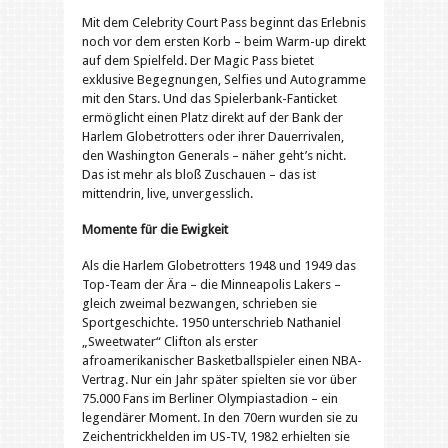
Mit dem Celebrity Court Pass beginnt das Erlebnis
noch vor dem ersten Korb – beim Warm-up direkt
auf dem Spielfeld. Der Magic Pass bietet
exklusive Begegnungen, Selfies und Autogramme
mit den Stars. Und das Spielerbank-Fanticket
ermöglicht einen Platz direkt auf der Bank der
Harlem Globetrotters oder ihrer Dauerrivalen,
den Washington Generals – näher geht’s nicht.
Das ist mehr als bloß Zuschauen – das ist
mittendrin, live, unvergesslich.
Momente für die Ewigkeit
Als die Harlem Globetrotters 1948 und 1949 das
Top-Team der Ära – die Minneapolis Lakers –
gleich zweimal bezwangen, schrieben sie
Sportgeschichte. 1950 unterschrieb Nathaniel
„Sweetwater“ Clifton als erster
afroamerikanischer Basketballspieler einen NBA-
Vertrag. Nur ein Jahr später spielten sie vor über
75.000 Fans im Berliner Olympiastadion – ein
legendärer Moment. In den 70ern wurden sie zu
Zeichentrickhelden im US-TV, 1982 erhielten sie