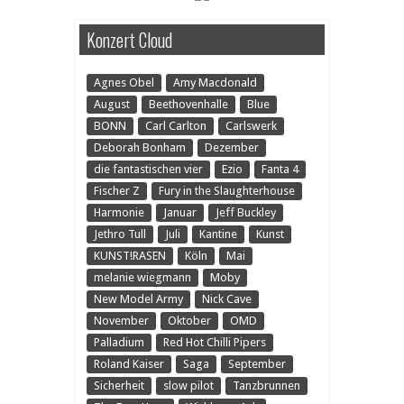
Konzert Cloud
Agnes Obel
Amy Macdonald
August
Beethovenhalle
Blue
BONN
Carl Carlton
Carlswerk
Deborah Bonham
Dezember
die fantastischen vier
Ezio
Fanta 4
Fischer Z
Fury in the Slaughterhouse
Harmonie
Januar
Jeff Buckley
Jethro Tull
Juli
Kantine
Kunst
KUNST!RASEN
Köln
Mai
melanie wiegmann
Moby
New Model Army
Nick Cave
November
Oktober
OMD
Palladium
Red Hot Chilli Pipers
Roland Kaiser
Saga
September
Sicherheit
slow pilot
Tanzbrunnen