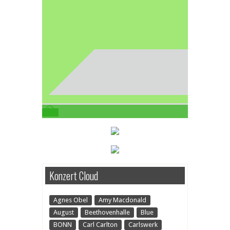
Konzert Cloud
Agnes Obel
Amy Macdonald
August
Beethovenhalle
Blue
BONN
Carl Carlton
Carlswerk