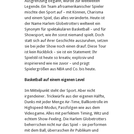
Ausgrenzung begann, wurde zur weltweiten
Legende. Ein Team afroamerikanischer Spieler
mischte den Sport auf – mit Können, Charisma
und einem Spiel, das alles veränderte. Heute ist
der Name Harlem Globetrotters weltweit ein
Synonym für spektakulären Basketball – und für
Showsport, wie ihn sonst niemand spielt. Doch
statt sich auf ihrer Geschichte auszuruhen, setzen
sie bei jeder Show noch einen drauf. Diese Tour
ist kein Rückblick – sie ist ein Statement: Ihr
Spielstil ist heute so kreativ, explosiv und
inspirierend wie nie zuvor – und prägt
Spielergrößen aus NBA und Co. bis heute.
Basketball auf einem eigenen Level
Im Mittelpunkt steht der Sport. Aber nicht
irgendeiner. Trickwürfe aus der eigenen Hälfte,
Dunks mit jeder Menge Air-Time, Ballkontrolle im
Highspeed-Modus, Passfolgen wie aus dem
Videogame. Alles mit perfektem Timing, Witz und
echtem Show-Feeling. Die Harlem Globetrotters
beherrschen nicht nur das Spiel – sie performen
mit dem Ball, überraschen ihr Publikum und