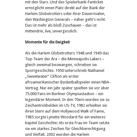
mit den Stars. Und das Spielerbank-Fanticket
ermöglicht einen Platz direkt auf der Bank der
Harlem Globetrotters oder ihrer Dauerrivalen,
den Washington Generals – näher geht’s nicht.
Das ist mehr als bloß Zuschauen – das ist
mittendrin, live, unvergesslich.
Momente für die Ewigkeit
Als die Harlem Globetrotters 1948 und 1949 das
Top-Team der Ära – die Minneapolis Lakers –
gleich zweimal bezwangen, schrieben sie
Sportgeschichte. 1950 unterschrieb Nathaniel
„Sweetwater“ Clifton als erster
afroamerikanischer Basketballspieler einen NBA-
Vertrag. Nur ein Jahr später spielten sie vor über
75.000 Fans im Berliner Olympiastadion – ein
legendärer Moment. In den 70ern wurden sie zu
Zeichentrickhelden im US-TV, 1982 erhielten sie
ihren Stern auf dem Hollywood Walk of Fame,
1985 sorgte Lynette Woodard für ein weiteres
Kapitel Geschichte: Als erste Frau im Team setzte
sie ein starkes Zeichen für Gleichberechtigung
und Vielfalt. 2002 wurden die Harlem