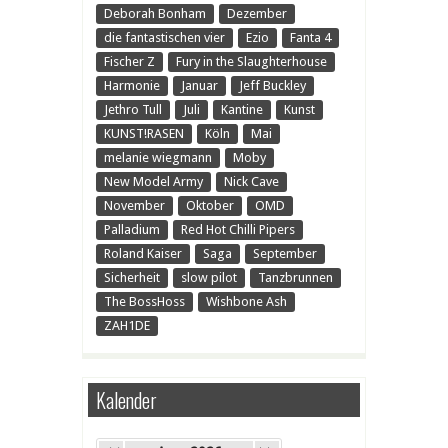
Deborah Bonham
Dezember
die fantastischen vier
Ezio
Fanta 4
Fischer Z
Fury in the Slaughterhouse
Harmonie
Januar
Jeff Buckley
Jethro Tull
Juli
Kantine
Kunst
KUNST!RASEN
Köln
Mai
melanie wiegmann
Moby
New Model Army
Nick Cave
November
Oktober
OMD
Palladium
Red Hot Chilli Pipers
Roland Kaiser
Saga
September
Sicherheit
slow pilot
Tanzbrunnen
The BossHoss
Wishbone Ash
ZAH1DE
Kalender