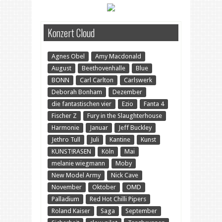
Konzert Cloud
Agnes Obel
Amy Macdonald
August
Beethovenhalle
Blue
BONN
Carl Carlton
Carlswerk
Deborah Bonham
Dezember
die fantastischen vier
Ezio
Fanta 4
Fischer Z
Fury in the Slaughterhouse
Harmonie
Januar
Jeff Buckley
Jethro Tull
Juli
Kantine
Kunst
KUNST!RASEN
Köln
Mai
melanie wiegmann
Moby
New Model Army
Nick Cave
November
Oktober
OMD
Palladium
Red Hot Chilli Pipers
Roland Kaiser
Saga
September